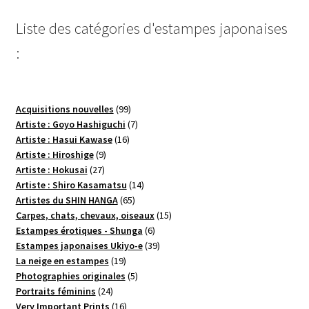
plus
récent
Liste des catégories d'estampes japonaises
au
:
plus
ancien
99
Acquisitions nouvelles
99
produits
7
Artiste : Goyo Hashiguchi
7
16
produits
Artiste : Hasui Kawase
16
9
produits
Artiste : Hiroshige
9
27
produits
Artiste : Hokusai
27
produits
14
Artiste : Shiro Kasamatsu
14
65
produits
Artistes du SHIN HANGA
65
produits
15
Carpes, chats, chevaux, oiseaux
15
6
produits
Estampes érotiques - Shunga
6
produits
39
Estampes japonaises Ukiyo-e
39
19
produits
La neige en estampes
19
produits
5
Photographies originales
5
24
produits
Portraits féminins
24
produits
16
Very Important Prints
16