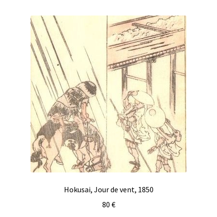
du
plus
récent
au
plus
ancien
Hokusai, Jour de vent, 1850
80
€