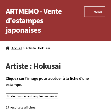
ARTMEMO - Vente
Aller
Aller
Menu
à
au
d'estampes
la
contenu
japonaises
navigation
Accueil
Accueil
Artiste : Hokusai
Frais d’envoi, délais de Livraison, règlement et retour
Artiste : Hokusai
Politique de confidentialité
Cliquez sur l’image pour accéder à la fiche d’une
Validation de votre commande
estampe.
Voir votre compte
Voir votre panier
Trié
27 résultats affichés