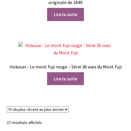
originale de 1849
Lire la suite
Hokusai – Le mont Fuji rouge – Série 36 vues du Mont Fuji
Lire la suite
Trié
27 résultats affichés
du