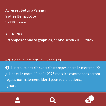
Adresse :
Bettina Vannier
9 Allée Bernadotte
92330 Sceaux
ARTMEMO
Estampes et photographies japonaises © 2009 - 202
5
Articles sur l'artiste Paul Jacoulet
-
Un français artiste de l'estampe japonaise
Il n'y aura pas d'envois d'estampes entre le mercredi 22
-
Technique, stylistique, sujets
juillet et le mardi 11 août 2026 mais les commandes seront
-
Collectionner les estampes de Paul Jacoulet
reçues normalement. Merci pour votre patience !
Ignorer
0
Recherche
Recherche