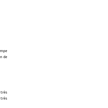
tampe
an de
 très
 très