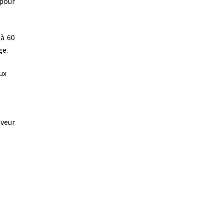
 pour
 à 60
ge.
ux
aveur