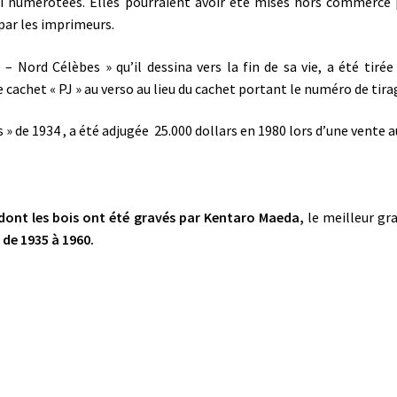
ni numérotées. Elles pourraient avoir été mises hors commerce
par les imprimeurs.
 – Nord Célèbes » qu’il dessina vers la fin de sa vie, a été tirée
achet « PJ » au verso au lieu du cachet portant le numéro de tira
 » de 1934 , a été adjugée 25.000 dollars en 1980 lors d’une vente a
dont les bois ont été gravés par Kentaro Maeda,
le meilleur gr
de 1935 à 1960.