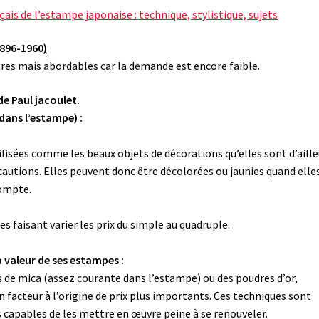
çais de l’estampe japonaise : technique, stylistique, sujets
1896-1960)
res mais abordables car la demande est encore faible.
de Paul jacoulet.
dans l’estampe) :
isées comme les beaux objets de décorations qu’elles sont d’aille
autions. Elles peuvent donc être décolorées ou jaunies quand elle
compte.
es faisant varier les prix du simple au quadruple.
a valeur de ses estampes :
s de mica (assez courante dans l’estampe) ou des poudres d’or,
n facteur à l’origine de prix plus importants. Ces techniques sont
capables de les mettre en œuvre peine à se renouveler.