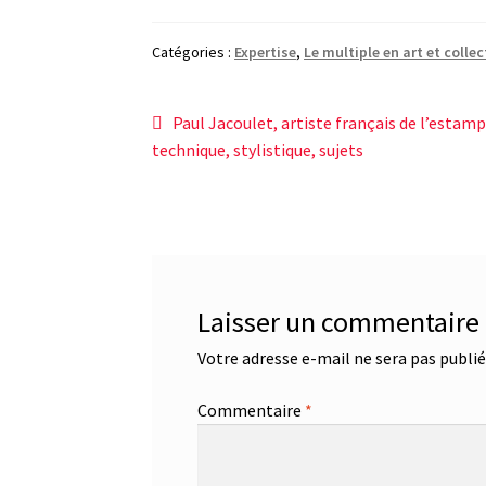
Catégories :
Expertise
,
Le multiple en art et colle
Navigation
Article
Paul Jacoulet, artiste français de l’estamp
précédent :
technique, stylistique, sujets
de
l’article
Laisser un commentaire
Votre adresse e-mail ne sera pas publié
Commentaire
*