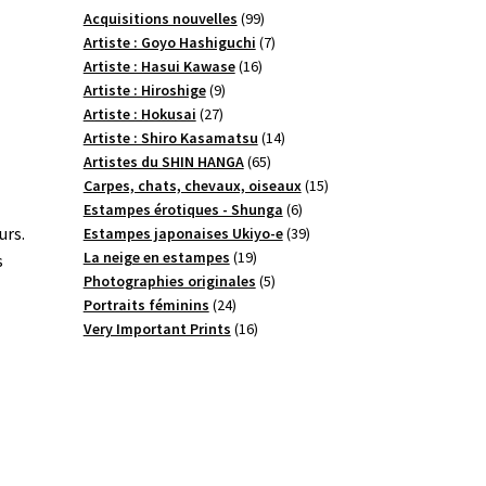
99
Acquisitions nouvelles
99
produits
7
Artiste : Goyo Hashiguchi
7
16
produits
Artiste : Hasui Kawase
16
9
produits
Artiste : Hiroshige
9
27
produits
Artiste : Hokusai
27
produits
14
Artiste : Shiro Kasamatsu
14
65
produits
Artistes du SHIN HANGA
65
produits
15
Carpes, chats, chevaux, oiseaux
15
6
produits
Estampes érotiques - Shunga
6
produits
39
urs.
Estampes japonaises Ukiyo-e
39
19
produits
La neige en estampes
19
s
produits
5
Photographies originales
5
24
produits
Portraits féminins
24
produits
16
Very Important Prints
16
produits