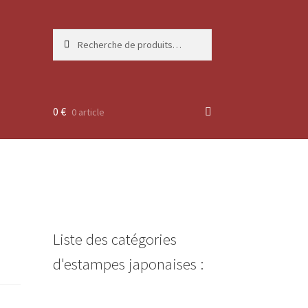
Recherche
Recherche
pour :
0
€
0 article
Liste des catégories
d'estampes japonaises :