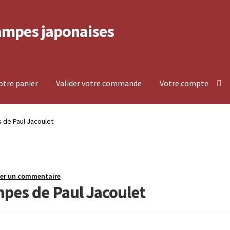
ampes japonaises
votre panier
Valider votre commande
Votre compte
lement et retour
Politique de confidentialité
 de Paul Jacoulet
mpte
Voir votre panier
ser un commentaire
mpes de Paul Jacoulet