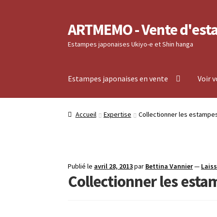
ARTMEMO - Vente d'est
Aller
Aller
à
au
Estampes japonaises Ukiyo-e et Shin hanga
la
contenu
navigation
Estampes japonaises en vente
Voir 
Accueil
Frais d’envoi, délais de Livraison, règ
Accueil
Expertise
Collectionner les estampes
Validation de votre commande
Voir votre co
Publié le
avril 28, 2013
par
Bettina Vannier
—
Lais
Collectionner les esta