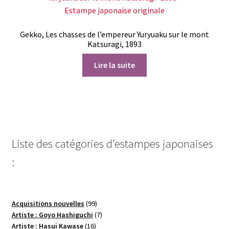
Gekko, Les chasses de l’empereur Yuryuaku sur le mont
Katsuragi, 1893
Lire la suite
Liste des catégories d'estampes japonaises
:
99
Acquisitions nouvelles
99
produits
7
Artiste : Goyo Hashiguchi
7
16
produits
Artiste : Hasui Kawase
16