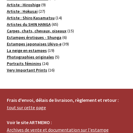
9
produits
Artiste : Hiroshige
9
27
produits
Artiste : Hokusai
27
produits
14
Artiste : Shiro Kasamatsu
14
65
produits
Artistes du SHIN HANGA
65
produits
15
Carpes, chats, chevaux, oiseaux
15
6
produits
Estampes érotiques - Shunga
6
produits
39
Estampes japonaises Ukiyo-e
39
19
produits
La neige en estampes
19
produits
5
Photographies originales
5
24
produits
Portraits féminins
24
produits
16
Very Important Prints
16
produits
Frais d'envoi, délais de livraison, règlement et retour :
tout sur cette page
Voir le site ARTMEMO :
Archives de vente et documentation sur l'estampe