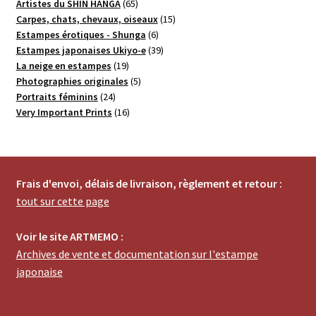
65
produits
Artistes du SHIN HANGA
65
produits
15
Carpes, chats, chevaux, oiseaux
15
6
produits
Estampes érotiques - Shunga
6
produits
39
Estampes japonaises Ukiyo-e
39
19
produits
La neige en estampes
19
produits
5
Photographies originales
5
24
produits
Portraits féminins
24
produits
16
Very Important Prints
16
produits
Frais d'envoi, délais de livraison, règlement et retour :
tout sur cette page
Voir le site ARTMEMO :
Archives de vente et documentation sur l'estampe
japonaise