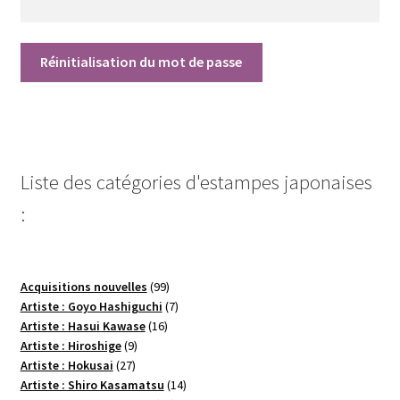
Réinitialisation du mot de passe
Liste des catégories d'estampes japonaises
:
99
Acquisitions nouvelles
99
produits
7
Artiste : Goyo Hashiguchi
7
16
produits
Artiste : Hasui Kawase
16
9
produits
Artiste : Hiroshige
9
27
produits
Artiste : Hokusai
27
produits
14
Artiste : Shiro Kasamatsu
14