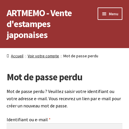
ARTMEMO - Vente
Aller
Aller
Menu
à
au
d'estampes
la
contenu
japonaises
navigation
Accueil
Accueil
Voir votre compte
Mot de passe perdu
Frais d’envoi, délais de Livraison, règlement et retour
Mot de passe perdu
Politique de confidentialité
Mot de passe perdu ? Veuillez saisir votre identifiant ou
Validation de votre commande
votre adresse e-mail. Vous recevrez un lien par e-mail pour
créer un nouveau mot de passe.
Voir votre compte
Obligatoire
Identifiant ou e-mail
*
Voir votre panier