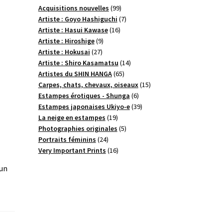
99
Acquisitions nouvelles
99
produits
7
Artiste : Goyo Hashiguchi
7
16
produits
Artiste : Hasui Kawase
16
9
produits
Artiste : Hiroshige
9
27
produits
Artiste : Hokusai
27
produits
14
Artiste : Shiro Kasamatsu
14
65
produits
Artistes du SHIN HANGA
65
produits
15
Carpes, chats, chevaux, oiseaux
15
6
produits
Estampes érotiques - Shunga
6
produits
39
Estampes japonaises Ukiyo-e
39
19
produits
La neige en estampes
19
produits
5
Photographies originales
5
24
produits
Portraits féminins
24
produits
16
Very Important Prints
16
produits
 un