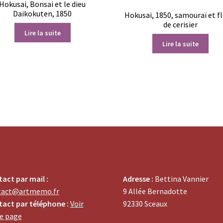
Hokusai, Bonsai et le dieu
Daikokuten, 1850
Hokusai, 1850, samouraï et f
de cerisier
Lire la suite
Lire la suite
act par mail :
Adresse :
Bettina Vannier
tact@artmemo.fr
9 Allée Bernadotte
act par téléphone :
Voir
92330 Sceaux
e page