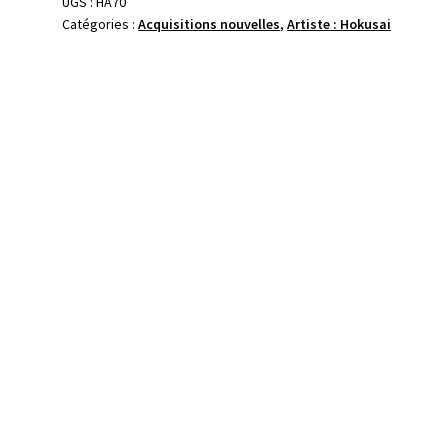
UGS :
HA70
Catégories :
Acquisitions nouvelles
,
Artiste : Hokusai