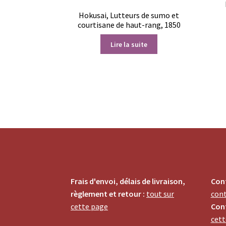
Hokusai, Lutteurs de sumo et
courtisane de haut-rang, 1850
Lire la suite
Frais d'envoi, délais de livraison,
Cont
règlement et retour :
tout sur
con
cette page
Cont
cett