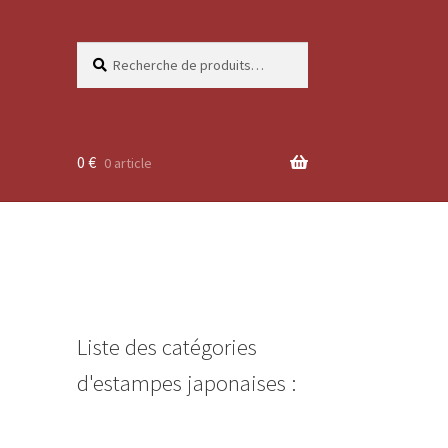
Recherche
Recherche
pour :
0
€
0 article
Liste des catégories
d'estampes japonaises :