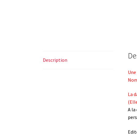
De
Description
Une 
Nom 
La d
(Ell
A la
pers
Edit