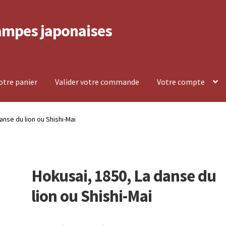
ampes japonaises
votre panier
Valider votre commande
Votre compte
lement et retour
Politique de confidentialité
anse du lion ou Shishi-Mai
mpte
Voir votre panier
Hokusai, 1850, La danse du
lion ou Shishi-Mai