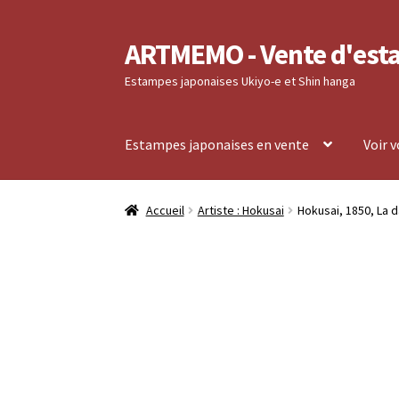
ARTMEMO - Vente d'est
Aller
Aller
à
au
Estampes japonaises Ukiyo-e et Shin hanga
la
contenu
navigation
Estampes japonaises en vente
Voir 
Accueil
Frais d’envoi, délais de Livraison, règ
Accueil
Artiste : Hokusai
Hokusai, 1850, La d
Validation de votre commande
Voir votre co