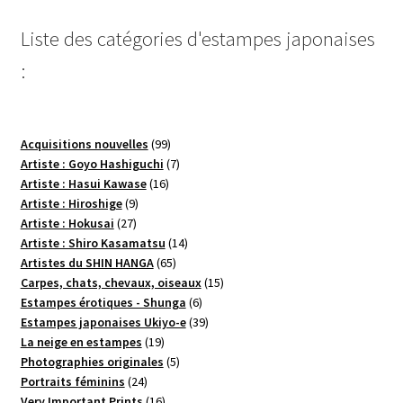
Liste des catégories d'estampes japonaises
:
99
Acquisitions nouvelles
99
produits
7
Artiste : Goyo Hashiguchi
7
16
produits
Artiste : Hasui Kawase
16
9
produits
Artiste : Hiroshige
9
27
produits
Artiste : Hokusai
27
produits
14
Artiste : Shiro Kasamatsu
14
65
produits
Artistes du SHIN HANGA
65
produits
15
Carpes, chats, chevaux, oiseaux
15
6
produits
Estampes érotiques - Shunga
6
produits
39
Estampes japonaises Ukiyo-e
39
19
produits
La neige en estampes
19
produits
5
Photographies originales
5
24
produits
Portraits féminins
24
produits
16
Very Important Prints
16