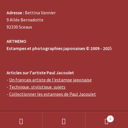
Adresse :
Bettina Vannier
9 Allée Bernadotte
92330 Sceaux
ARTMEMO
Estampes et photographies japonaises © 2009 - 202
5
Articles sur l'artiste Paul Jacoulet
-
Un français artiste de l'estampe japonaise
-
Technique, stylistique, sujets
-
Collectionner les estampes de Paul Jacoulet
0
Recherche
Recherche