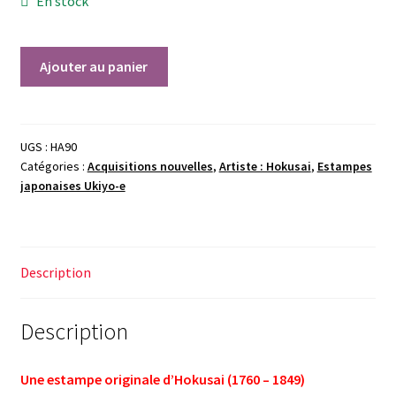
En stock
quantité
Ajouter au panier
de
Hokusai,
Jeux,
1850
UGS :
HA90
Catégories :
Acquisitions nouvelles
,
Artiste : Hokusai
,
Estampes
japonaises Ukiyo-e
Description
Description
Une estampe originale d’Hokusai (1760 – 1849)