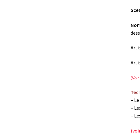
Scea
Nom 
dess
Arti
Arti
(Voir
Tech
– Le
– Le
– Le
(voi