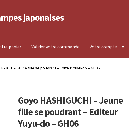
ampes japonaises
votre panier
Valider votre commande
Votre compte
lement et retour
Politique de confidentialité
GUCHI – Jeune fille se poudrant – Editeur Yuyu-do – GH06
mpte
Voir votre panier
Goyo HASHIGUCHI – Jeune
fille se poudrant – Editeur
Yuyu-do – GH06