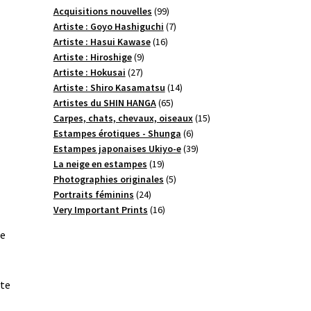
99
Acquisitions nouvelles
99
produits
7
Artiste : Goyo Hashiguchi
7
16
produits
Artiste : Hasui Kawase
16
9
produits
Artiste : Hiroshige
9
27
produits
Artiste : Hokusai
27
produits
14
Artiste : Shiro Kasamatsu
14
65
produits
Artistes du SHIN HANGA
65
produits
15
Carpes, chats, chevaux, oiseaux
15
6
produits
Estampes érotiques - Shunga
6
produits
39
Estampes japonaises Ukiyo-e
39
19
produits
La neige en estampes
19
produits
5
Photographies originales
5
24
produits
Portraits féminins
24
produits
16
Very Important Prints
16
produits
ne
tte