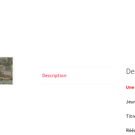
De
Description
Une 
Jeu
Titr
Rééd