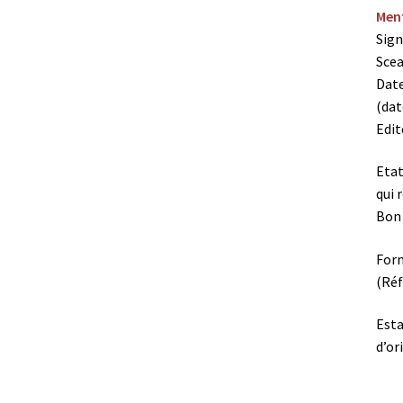
Ment
Sign
Scea
Date
(dat
Edit
Etat
qui 
Bon 
Form
(Réf
Esta
d’or