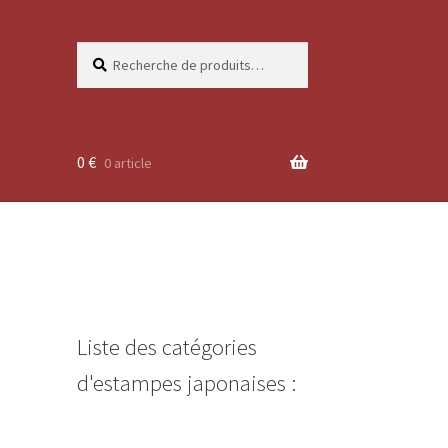
Recherche
Recherche
pour :
0
€
0 article
Liste des catégories
d'estampes japonaises :