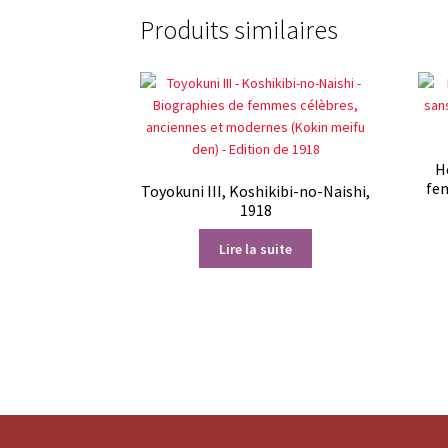
Produits similaires
H
fe
Toyokuni III, Koshikibi-no-Naishi,
1918
Lire la suite