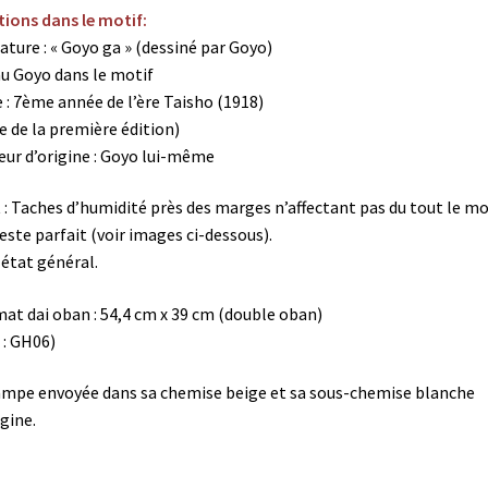
ions dans le motif:
ature : « Goyo ga » (dessiné par Goyo)
u Goyo dans le motif
 : 7ème année de l’ère Taisho (1918)
e de la première édition)
eur d’origine : Goyo lui-même
 : Taches d’humidité près des marges n’affectant pas du tout le mo
reste parfait (voir images ci-dessous).
état général.
at dai oban : 54,4 cm x 39 cm (double oban)
 : GH06)
mpe envoyée dans sa chemise beige et sa sous-chemise blanche
igine.