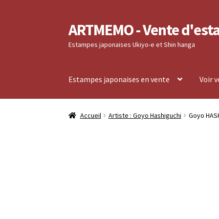
ARTMEMO - Vente d'est
Aller
Aller
à
au
Estampes japonaises Ukiyo-e et Shin hanga
la
contenu
navigation
Estampes japonaises en vente
Voir 
Accueil
Frais d’envoi, délais de Livraison, règ
Accueil
Artiste : Goyo Hashiguchi
Goyo HASHI
Validation de votre commande
Voir votre co