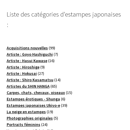
Liste des catégories d'estampes japonaises
:
99
Acquisitions nouvelles
99
produits
7
Artiste : Goyo Hashiguchi
7
16
produits
Artiste : Hasui Kawase
16
9
produits
Artiste : Hiroshige
9
27
produits
Artiste : Hokusai
27
produits
14
Artiste : Shiro Kasamatsu
14
65
produits
Artistes du SHIN HANGA
65
produits
15
Carpes, chats, chevaux, oiseaux
15
6
produits
Estampes érotiques - Shunga
6
produits
39
Estampes japonaises Ukiyo-e
39
19
produits
La neige en estampes
19
produits
5
Photographies originales
5
24
produits
Portraits féminins
24