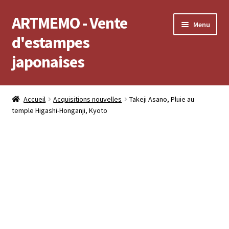
ARTMEMO - Vente
Aller
Aller
Menu
à
au
d'estampes
la
contenu
japonaises
navigation
Accueil
Accueil
Acquisitions nouvelles
Takeji Asano, Pluie au
temple Higashi-Honganji, Kyoto
Frais d’envoi, délais de Livraison, règlement et retour
Politique de confidentialité
Validation de votre commande
Voir votre compte
Voir votre panier