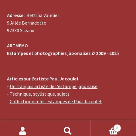
Adresse :
Bettina Vannier
9 Allée Bernadotte
92330 Sceaux
ARTMEMO
Estampes et photographies japonaises © 2009 - 202
5
Articles sur l'artiste Paul Jacoulet
-
Un français artiste de l'estampe japonaise
-
Technique, stylistique, sujets
-
Collectionner les estampes de Paul Jacoulet
0
Recherche
Recherche