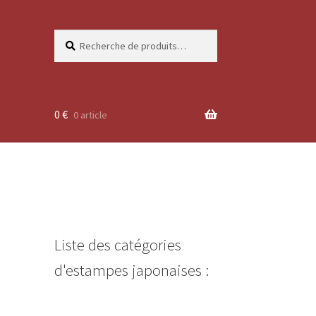
Recherche
Recherche
pour :
0
€
0 article
Liste des catégories
d'estampes japonaises :