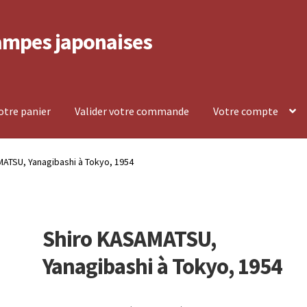
ampes japonaises
votre panier
Valider votre commande
Votre compte
lement et retour
Politique de confidentialité
ATSU, Yanagibashi à Tokyo, 1954
mpte
Voir votre panier
Shiro KASAMATSU,
Yanagibashi à Tokyo, 1954