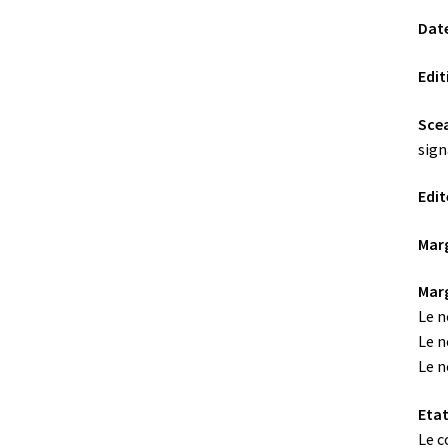
Date
Edit
Scea
sign
Edit
Marg
Marg
Le n
Le n
Le n
Etat
Le c