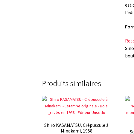
est 
l’éd
For
Reto
Sino
bout
Produits similaires
Shiro KASAMATSU, Crépuscule à
Minakami, 1958
S