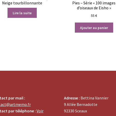
Neige tourbillonnante
Pies – Série « 100 images
d’oiseaux de Eisho »
Lire la suite
55
€
Ajouter au panier
act par mail :
Adresse :
Bettina Vannier
tact@artmemo.fr
9 Allée Bernadotte
act par téléphone :
Voir
92330 Sceaux