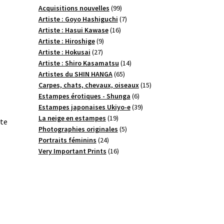
99
Acquisitions nouvelles
99
produits
7
Artiste : Goyo Hashiguchi
7
16
produits
Artiste : Hasui Kawase
16
9
produits
Artiste : Hiroshige
9
27
produits
Artiste : Hokusai
27
produits
14
Artiste : Shiro Kasamatsu
14
65
produits
Artistes du SHIN HANGA
65
produits
15
Carpes, chats, chevaux, oiseaux
15
6
produits
Estampes érotiques - Shunga
6
produits
39
Estampes japonaises Ukiyo-e
39
19
produits
La neige en estampes
19
ste
produits
5
Photographies originales
5
24
produits
Portraits féminins
24
produits
16
Very Important Prints
16
produits