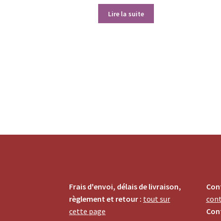
Lire la suite
Frais d'envoi, délais de livraison,
Cont
règlement et retour :
tout sur
con
cette page
Cont