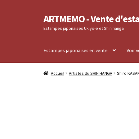
ARTMEMO - Vente d'est
Aller
Aller
à
au
Estampes japonaises Ukiyo-e et Shin hanga
la
contenu
navigation
Estampes japonaises en vente
Voir 
Accueil
Frais d’envoi, délais de Livraison, règ
Accueil
Artistes du SHIN HANGA
Shiro KASAM
Validation de votre commande
Voir votre co