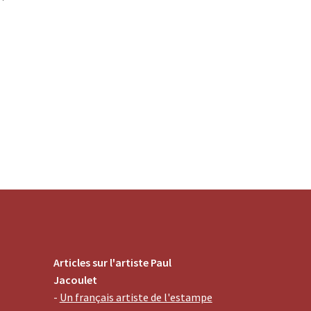
Articles sur l'artiste Paul
Jacoulet
-
Un français artiste de l'estampe