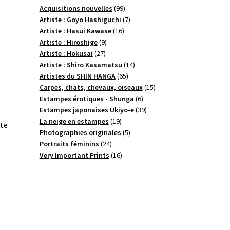
99
Acquisitions nouvelles
99
produits
7
Artiste : Goyo Hashiguchi
7
16
produits
Artiste : Hasui Kawase
16
9
produits
Artiste : Hiroshige
9
27
produits
Artiste : Hokusai
27
produits
14
Artiste : Shiro Kasamatsu
14
65
produits
Artistes du SHIN HANGA
65
produits
15
Carpes, chats, chevaux, oiseaux
15
6
produits
Estampes érotiques - Shunga
6
produits
39
Estampes japonaises Ukiyo-e
39
19
produits
La neige en estampes
19
ste
produits
5
Photographies originales
5
24
produits
Portraits féminins
24
produits
16
Very Important Prints
16
produits