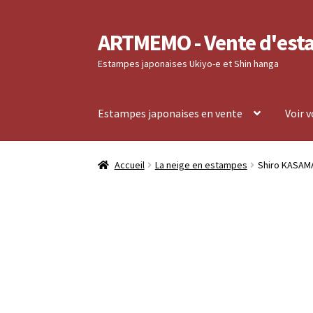
ARTMEMO - Vente d'est
Aller
Aller
à
au
Estampes japonaises Ukiyo-e et Shin hanga
la
contenu
navigation
Estampes japonaises en vente
Voir 
Accueil
Frais d’envoi, délais de Livraison, règ
Accueil
La neige en estampes
Shiro KASAMA
Validation de votre commande
Voir votre co