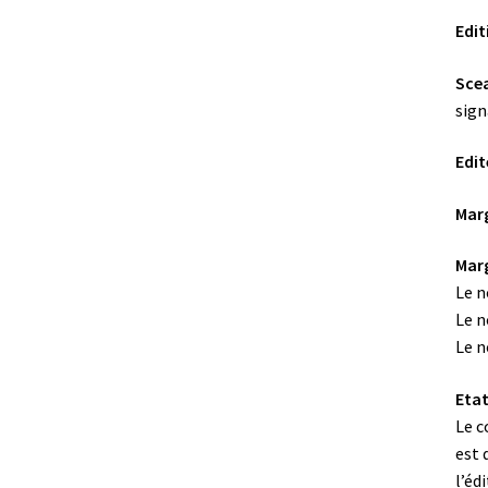
Edit
Scea
sign
Edit
Marg
Marg
Le n
Le n
Le n
Etat
Le c
est 
l’éd