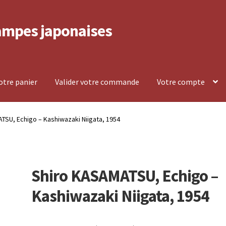
ampes japonaises
votre panier
Valider votre commande
Votre compte
lement et retour
Politique de confidentialité
TSU, Echigo – Kashiwazaki Niigata, 1954
mpte
Voir votre panier
Shiro KASAMATSU, Echigo –
Kashiwazaki Niigata, 1954