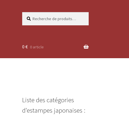
Recherche
Recherche
pour :
0
€
0 article
Liste des catégories
d'estampes japonaises :