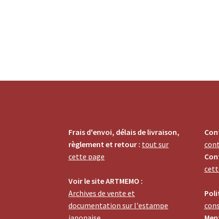
Frais d'envoi, délais de livraison,
Cont
règlement et retour :
tout sur
con
cette page
Cont
cett
Voir le site ARTMEMO :
Archives de vente et
Poli
documentation sur l'estampe
cons
japonaise
Ment