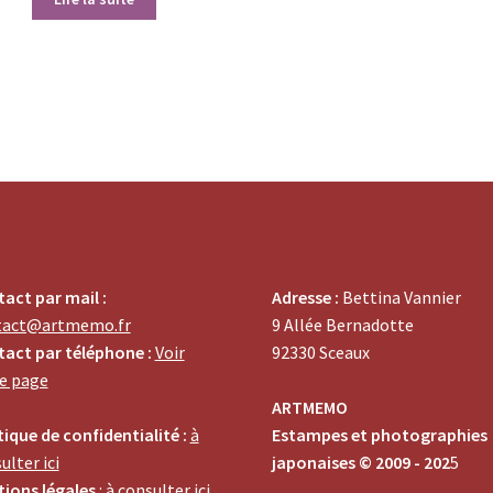
act par mail :
Adresse :
Bettina Vannier
tact@artmemo.fr
9 Allée Bernadotte
act par téléphone :
Voir
92330 Sceaux
e page
ARTMEMO
tique de confidentialité :
à
Estampes et photographies
ulter ici
japonaises © 2009 - 202
5
ions légales
:
à consulter ici