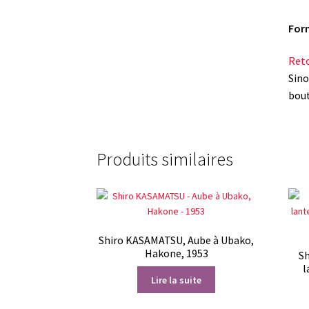
For
Reto
Sino
bout
Produits similaires
Shiro KASAMATSU, Aube à Ubako,
Hakone, 1953
Sh
l
Lire la suite