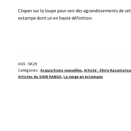
Cliquer sur la loupe pour voir des agrandissements de ce
estampe dont un en haute définition.
UGS :
SK29
Catégories :
Acquisitions nouvelles
,
Artiste : Shiro Kasamats
Artistes du SHIN HANGA
,
La neige en estampes