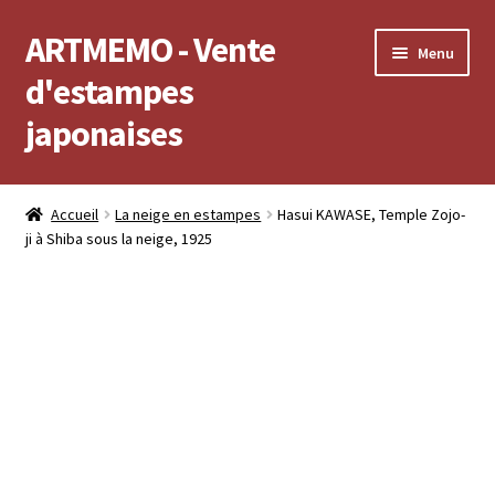
ARTMEMO - Vente
Aller
Aller
Menu
à
au
d'estampes
la
contenu
japonaises
navigation
Accueil
Accueil
La neige en estampes
Hasui KAWASE, Temple Zojo-
ji à Shiba sous la neige, 1925
Frais d’envoi, délais de Livraison, règlement et retour
Politique de confidentialité
Validation de votre commande
Voir votre compte
Voir votre panier