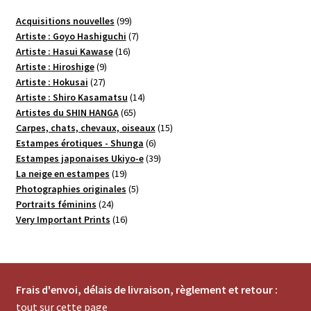
99
Acquisitions nouvelles
99
produits
7
Artiste : Goyo Hashiguchi
7
16
produits
Artiste : Hasui Kawase
16
9
produits
Artiste : Hiroshige
9
27
produits
Artiste : Hokusai
27
produits
14
Artiste : Shiro Kasamatsu
14
65
produits
Artistes du SHIN HANGA
65
produits
15
Carpes, chats, chevaux, oiseaux
15
6
produits
Estampes érotiques - Shunga
6
produits
39
Estampes japonaises Ukiyo-e
39
19
produits
La neige en estampes
19
produits
5
Photographies originales
5
24
produits
Portraits féminins
24
produits
16
Very Important Prints
16
produits
Frais d'envoi, délais de livraison, règlement et retour :
tout sur cette page