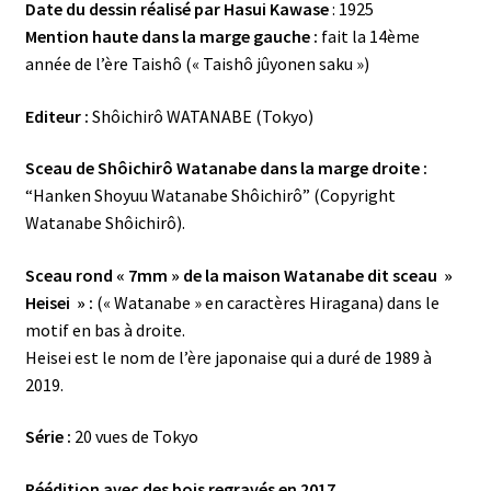
Date du dessin réalisé par Hasui Kawase
: 1925
Mention haute dans la marge gauche :
fait la 14ème
année de l’ère Taishô (« Taishô jûyonen saku »)
Editeur :
Shôichirô WATANABE (Tokyo)
Sceau de Shôichirô Watanabe dans la marge droite :
“Hanken Shoyuu Watanabe Shôichirô” (Copyright
Watanabe Shôichirô).
Sceau rond « 7mm » de la maison Watanabe dit sceau »
Heisei » :
(« Watanabe » en caractères Hiragana) dans le
motif en bas à droite.
Heisei est le nom de l’ère japonaise qui a duré de 1989 à
2019.
Série :
20 vues de Tokyo
Réédition avec des bois regravés en 2017