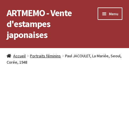
ARTMEMO - Vente
Aller
Aller
Menu
à
au
d'estampes
la
contenu
japonaises
navigation
Accueil
Accueil
Portraits féminins
Paul JACOULET, La Mariée, Seoul,
Corée, 1948
Frais d’envoi, délais de Livraison, règlement et retour
Politique de confidentialité
Validation de votre commande
Voir votre compte
Voir votre panier