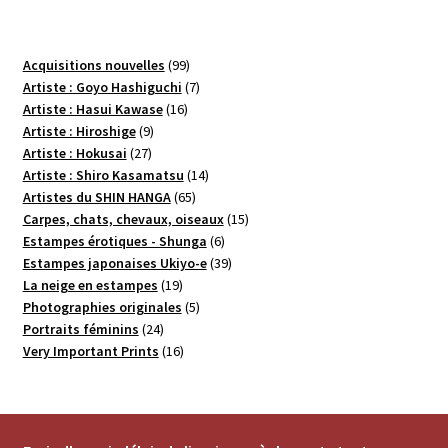
99
Acquisitions nouvelles
99
produits
7
Artiste : Goyo Hashiguchi
7
16
produits
Artiste : Hasui Kawase
16
9
produits
Artiste : Hiroshige
9
27
produits
Artiste : Hokusai
27
produits
14
Artiste : Shiro Kasamatsu
14
65
produits
Artistes du SHIN HANGA
65
produits
15
Carpes, chats, chevaux, oiseaux
15
6
produits
Estampes érotiques - Shunga
6
produits
39
Estampes japonaises Ukiyo-e
39
19
produits
La neige en estampes
19
produits
5
Photographies originales
5
24
produits
Portraits féminins
24
produits
16
Very Important Prints
16
produits