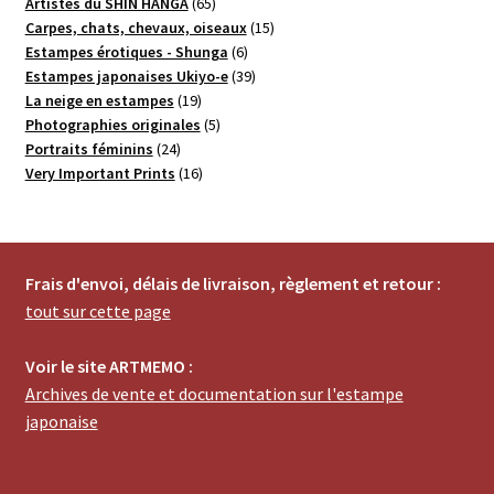
65
produits
Artistes du SHIN HANGA
65
produits
15
Carpes, chats, chevaux, oiseaux
15
6
produits
Estampes érotiques - Shunga
6
produits
39
Estampes japonaises Ukiyo-e
39
19
produits
La neige en estampes
19
produits
5
Photographies originales
5
24
produits
Portraits féminins
24
produits
16
Very Important Prints
16
produits
Frais d'envoi, délais de livraison, règlement et retour :
tout sur cette page
Voir le site ARTMEMO :
Archives de vente et documentation sur l'estampe
japonaise