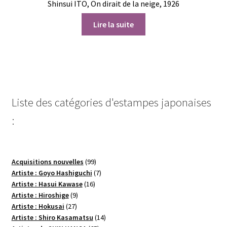
Shinsui ITO, On dirait de la neige, 1926
Lire la suite
Liste des catégories d'estampes japonaises
:
99
Acquisitions nouvelles
99
produits
7
Artiste : Goyo Hashiguchi
7
16
produits
Artiste : Hasui Kawase
16
9
produits
Artiste : Hiroshige
9
27
produits
Artiste : Hokusai
27
produits
14
Artiste : Shiro Kasamatsu
14