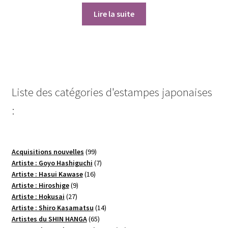
Lire la suite
Liste des catégories d'estampes japonaises
:
99
Acquisitions nouvelles
99
produits
7
Artiste : Goyo Hashiguchi
7
16
produits
Artiste : Hasui Kawase
16
9
produits
Artiste : Hiroshige
9
27
produits
Artiste : Hokusai
27
produits
14
Artiste : Shiro Kasamatsu
14
65
produits
Artistes du SHIN HANGA
65