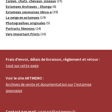
produits
15
Carpes, chats, chevaux, oiseaux
15
6
produits
Estampes érotiques - Shunga
6
produits
39
Estampes japonaises Ukiyo-e
39
19
produits
La neige en estampes
19
produits
5
Photographies originales
5
24
produits
Portraits féminins
24
produits
16
Very Important Prints
16
produits
Frais d'envoi, délais de livraison, règlement et retour :
tout sur cette page
Voir le site ARTMEMO :
Archives de vente et documentation sur l'estampe
japonaise
Contact par mail :
contact@artmemo.fr