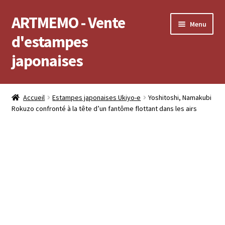
ARTMEMO - Vente
Aller
Aller
Menu
à
au
d'estampes
la
contenu
japonaises
navigation
Accueil
Accueil
Estampes japonaises Ukiyo-e
Yoshitoshi, Namakubi
Rokuzo confronté à la tête d’un fantôme flottant dans les airs
Frais d’envoi, délais de Livraison, règlement et retour
Politique de confidentialité
Validation de votre commande
Voir votre compte
Voir votre panier