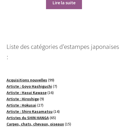
Lire la suite
Liste des catégories d'estampes japonaises
:
99
Acquisitions nouvelles
99
produits
7
Artiste : Goyo Hashiguchi
7
16
produits
Artiste : Hasui Kawase
16
9
produits
Artiste : Hiroshige
9
27
produits
Artiste : Hokusai
27
produits
14
Artiste : Shiro Kasamatsu
14
65
produits
Artistes du SHIN HANGA
65
produits
15
Carpes, chats, chevaux, oiseaux
15