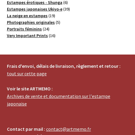
6
produits
Estampes érotiques - Shunga
6
produits
39
Estampes japonaises Ukiyo-e
39
19
produits
La neige en estampes
19
produits
5
Photographies originales
5
24
produits
Portraits féminins
24
produits
16
Very Important Prints
16
produits
Frais d'envoi, délais de livraison, règlement et retour :
tout sur cette page
Voir le site ARTMEMO :
Archives de vente et documentation sur l'estampe
japonaise
Contact par mail :
contact@artmemo.fr