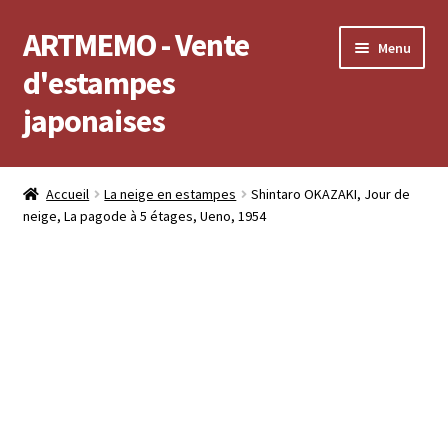
ARTMEMO - Vente
Aller
Aller
Menu
à
au
d'estampes
la
contenu
japonaises
navigation
Accueil
Accueil
La neige en estampes
Shintaro OKAZAKI, Jour de
neige, La pagode à 5 étages, Ueno, 1954
Frais d’envoi, délais de Livraison, règlement et retour
Politique de confidentialité
Validation de votre commande
Voir votre compte
Voir votre panier