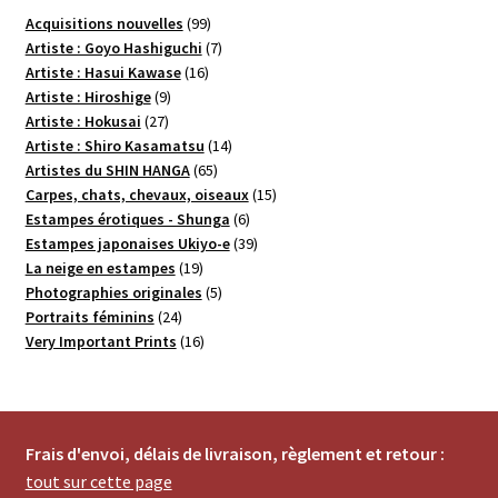
99
Acquisitions nouvelles
99
produits
7
Artiste : Goyo Hashiguchi
7
16
produits
Artiste : Hasui Kawase
16
9
produits
Artiste : Hiroshige
9
27
produits
Artiste : Hokusai
27
produits
14
Artiste : Shiro Kasamatsu
14
65
produits
Artistes du SHIN HANGA
65
produits
15
Carpes, chats, chevaux, oiseaux
15
6
produits
Estampes érotiques - Shunga
6
produits
39
Estampes japonaises Ukiyo-e
39
19
produits
La neige en estampes
19
produits
5
Photographies originales
5
24
produits
Portraits féminins
24
produits
16
Very Important Prints
16
produits
Frais d'envoi, délais de livraison, règlement et retour :
tout sur cette page