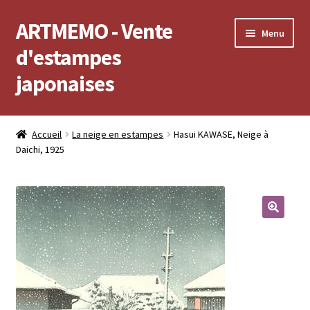
ARTMEMO - Vente
Aller
Aller
Menu
à
au
d'estampes
la
contenu
japonaises
navigation
Accueil
Accueil
La neige en estampes
Hasui KAWASE, Neige à
Daichi, 1925
Frais d’envoi, délais de Livraison, règlement et retour
Politique de confidentialité
Validation de votre commande
🔍
Voir votre compte
Voir votre panier