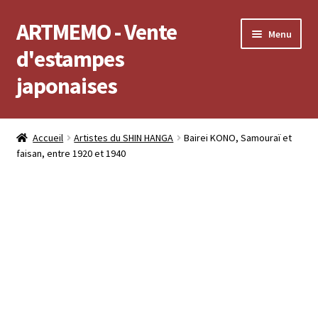
ARTMEMO - Vente
Aller
Aller
Menu
à
au
d'estampes
la
contenu
japonaises
navigation
Accueil
Accueil
Artistes du SHIN HANGA
Bairei KONO, Samouraï et
faisan, entre 1920 et 1940
Frais d’envoi, délais de Livraison, règlement et retour
Politique de confidentialité
Validation de votre commande
Voir votre compte
Voir votre panier