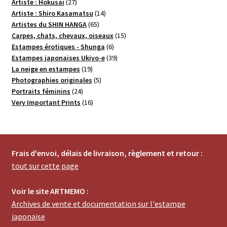
27
produits
Artiste : Hokusai
27
produits
14
Artiste : Shiro Kasamatsu
14
65
produits
Artistes du SHIN HANGA
65
produits
15
Carpes, chats, chevaux, oiseaux
15
6
produits
Estampes érotiques - Shunga
6
produits
39
Estampes japonaises Ukiyo-e
39
19
produits
La neige en estampes
19
produits
5
Photographies originales
5
24
produits
Portraits féminins
24
produits
16
Very Important Prints
16
produits
Frais d'envoi, délais de livraison, règlement et retour :
tout sur cette page
Voir le site ARTMEMO :
Archives de vente et documentation sur l'estampe
japonaise