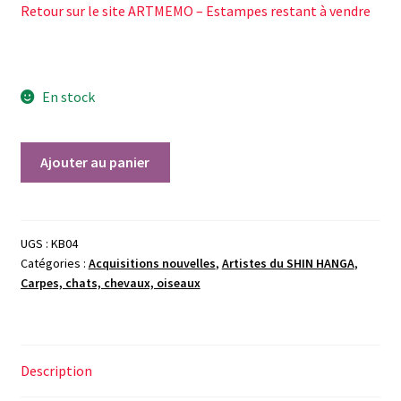
Retour sur le site ARTMEMO – Estampes restant à vendre
En stock
quantité
Ajouter au panier
de
Bairei
KONO,
Samouraï
UGS :
KB04
Catégories :
Acquisitions nouvelles
,
Artistes du SHIN HANGA
,
et
Carpes, chats, chevaux, oiseaux
faisan,
entre
1920
et
Description
1940