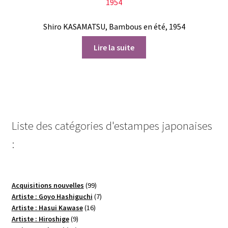
Shiro KASAMATSU, Bambous en été, 1954
Lire la suite
Liste des catégories d'estampes japonaises
:
99
Acquisitions nouvelles
99
produits
7
Artiste : Goyo Hashiguchi
7
16
produits
Artiste : Hasui Kawase
16
9
produits
Artiste : Hiroshige
9