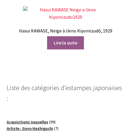
Hasui KAWASE, Neige à Ueno Kiyomizudô, 1929
Lire la suite
Liste des catégories d'estampes japonaises
:
99
Acquisitions nouvelles
99
produits
7
Artiste : Goyo Hashiguchi
7