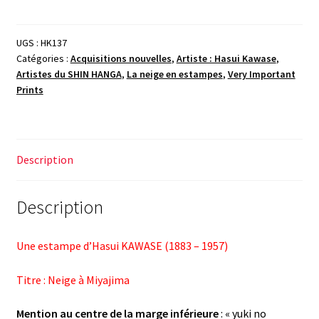
Hasui
KAWASE,
Neige
UGS :
HK137
Catégories :
Acquisitions nouvelles
,
Artiste : Hasui Kawase
,
à
Artistes du SHIN HANGA
,
La neige en estampes
,
Very Important
Miyajima,
Prints
1929
Description
Description
Une estampe d’Hasui KAWASE (1883 – 1957)
Titre : Neige à Miyajima
Mention au centre de la marge inférieure
: « yuki no