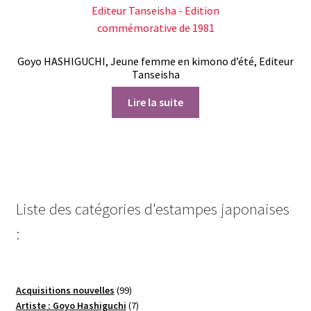
Goyo HASHIGUCHI, Jeune femme en kimono d’été, Editeur
Tanseisha
Lire la suite
Liste des catégories d'estampes japonaises
:
99
Acquisitions nouvelles
99
produits
7
Artiste : Goyo Hashiguchi
7