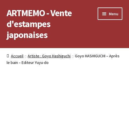
ARTMEMO - Vente
Aller
Aller
Menu
à
au
d'estampes
la
contenu
japonaises
navigation
Accueil
Accueil
Artiste : Goyo Hashiguchi
Goyo HASHIGUCHI – Après
le bain – Editeur Yuyu-do
Frais d’envoi, délais de Livraison, règlement et retour
Politique de confidentialité
Validation de votre commande
Voir votre compte
Voir votre panier