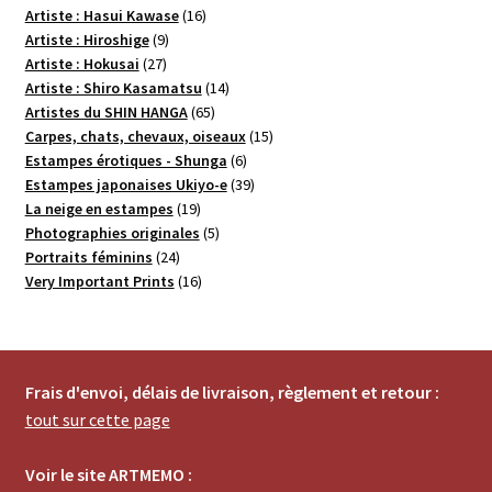
16
produits
Artiste : Hasui Kawase
16
9
produits
Artiste : Hiroshige
9
27
produits
Artiste : Hokusai
27
produits
14
Artiste : Shiro Kasamatsu
14
65
produits
Artistes du SHIN HANGA
65
produits
15
Carpes, chats, chevaux, oiseaux
15
6
produits
Estampes érotiques - Shunga
6
produits
39
Estampes japonaises Ukiyo-e
39
19
produits
La neige en estampes
19
produits
5
Photographies originales
5
24
produits
Portraits féminins
24
produits
16
Very Important Prints
16
produits
Frais d'envoi, délais de livraison, règlement et retour :
tout sur cette page
Voir le site ARTMEMO :