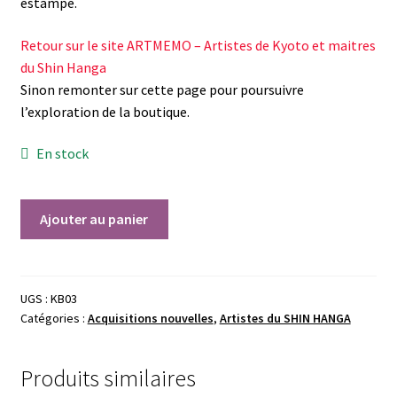
estampe.
Retour sur le site ARTMEMO – Artistes de Kyoto et maitres
du Shin Hanga
Sinon remonter sur cette page pour poursuivre
l’exploration de la boutique.
En stock
quantité
Ajouter au panier
de
Bairei
KONO
(1844
UGS :
KB03
Catégories :
Acquisitions nouvelles
,
Artistes du SHIN HANGA
-
1895)
-
Produits similaires
Daikon