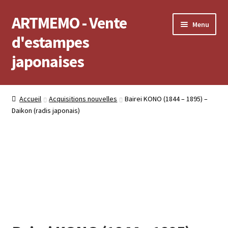
ARTMEMO - Vente
Aller
Aller
Menu
à
au
d'estampes
la
contenu
japonaises
navigation
Accueil
Accueil
Acquisitions nouvelles
Bairei KONO (1844 – 1895) –
Daikon (radis japonais)
Frais d’envoi, délais de Livraison, règlement et retour
Politique de confidentialité
Validation de votre commande
Voir votre compte
Voir votre panier