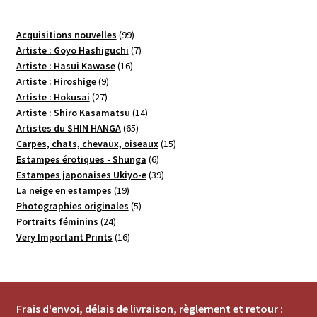
99
Acquisitions nouvelles
99
produits
7
Artiste : Goyo Hashiguchi
7
16
produits
Artiste : Hasui Kawase
16
9
produits
Artiste : Hiroshige
9
27
produits
Artiste : Hokusai
27
produits
14
Artiste : Shiro Kasamatsu
14
65
produits
Artistes du SHIN HANGA
65
produits
15
Carpes, chats, chevaux, oiseaux
15
6
produits
Estampes érotiques - Shunga
6
produits
39
Estampes japonaises Ukiyo-e
39
19
produits
La neige en estampes
19
produits
5
Photographies originales
5
24
produits
Portraits féminins
24
produits
16
Very Important Prints
16
produits
Frais d'envoi, délais de livraison, règlement et retour :