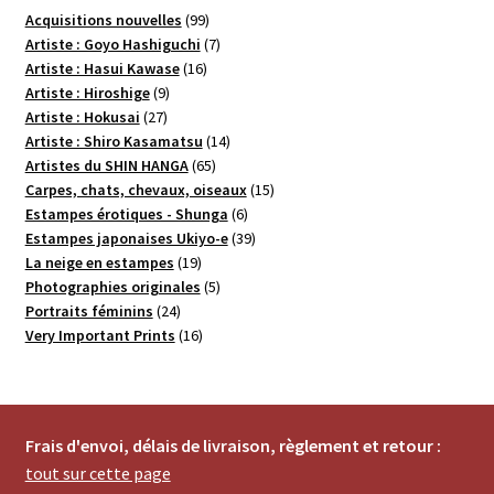
99
Acquisitions nouvelles
99
produits
7
Artiste : Goyo Hashiguchi
7
16
produits
Artiste : Hasui Kawase
16
9
produits
Artiste : Hiroshige
9
27
produits
Artiste : Hokusai
27
produits
14
Artiste : Shiro Kasamatsu
14
65
produits
Artistes du SHIN HANGA
65
produits
15
Carpes, chats, chevaux, oiseaux
15
6
produits
Estampes érotiques - Shunga
6
produits
39
Estampes japonaises Ukiyo-e
39
19
produits
La neige en estampes
19
produits
5
Photographies originales
5
24
produits
Portraits féminins
24
produits
16
Very Important Prints
16
produits
Frais d'envoi, délais de livraison, règlement et retour :
tout sur cette page